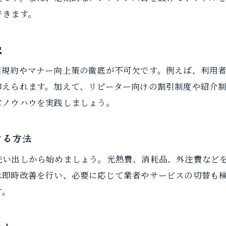
ルール整備によるトラブル予防と節約の関係性
できます。
レンタルスペースのNG行為とルール整備法
トラブル防止で運営コスト節約を実現する
訣
罰金制度と節約の観点から見るルール作り
用規約やマナー向上策の徹底が不可欠です。例えば、利用
利用規約強化でレンタルスペースの節約効果
抑えられます。加えて、リピーター向けの割引制度や紹介
マナー向上が節約につながる理由とは
営ノウハウを実践しましょう。
ルール整備の実践で安心運営と節約を両立
セルフクリーニング導入がもたらすコスト効果
する方法
ご予約はこちら
ご予約はこちら
レンタルスペースにおけるセルフ清掃の利点
洗い出しから始めましょう。光熱費、消耗品、外注費など
セルフクリーニングで実現する節約術
は即時改善を行い、必要に応じて業者やサービスの切替も
導入メリットとコスト削減のポイント
す。
運営コストを抑えるセルフ清掃の実践法
利用者協力による節約とサービス向上