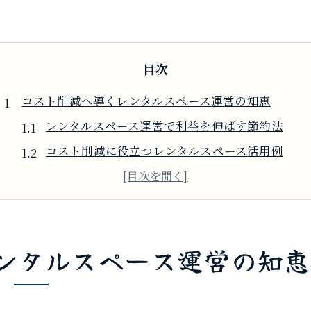
目次
コスト削減へ導くレンタルスペース運営の知恵
レンタルスペース運営で利益を伸ばす節約法
コスト削減に役立つレンタルスペース活用例
運営負担を軽減する賢い節約アイデア集
レンタルスペースの収益化と節約の秘訣
運営コスト見直しで節約効果を最大にする方法
ンタルスペース運営の知恵
節約志向のレンタルスペース運営ポイント
節約を叶えるレンタルスペース活用法
レンタルスペースを活用したコスト節約術