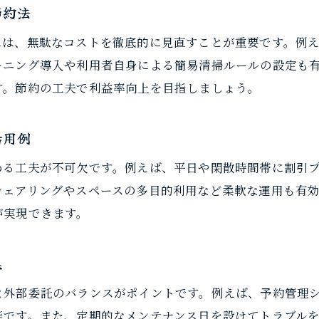
節約法
運営費を抑えるレンタルスペース選びの極意
賢く使うレンタルスペースの節約プラン
には、無駄なコストを徹底的に見直すことが重要です。例
ーニング導入や利用者自身による簡易清掃ルールの設定も
節約意識で変わるレンタルスペース運営
す。節約の工夫で利益率向上を目指しましょう。
利用者目線で実践する節約型運営法
レンタルスペースの節約活用事例集
活用例
効率的な清掃管理で運営負担を軽減する方法
める工夫が不可欠です。例えば、平日や閑散時間帯に割引
レンタルスペース清掃頻度最適化のコツ
シェアリングやスペースの多目的利用など柔軟な運用も有
節約を意識した清掃管理方法のポイント
が実現できます。
清掃負担を減らすレンタルスペース運営術
コスト削減に繋がる効率的な清掃の工夫
集
スタッフ負担軽減と節約を両立する方法
と外部委託のバランスがポイントです。例えば、予約管理
レンタルスペース清掃管理の実践例
能です。また、定期的なメンテナンス日を設けてトラブル