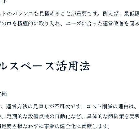
ント
セルフクリーニング成功事例に学ぶ節約策
ストのバランスを見極めることが重要です。例えば、最低
利用者満足度アップと節約術の両立ポイント
者の声を積極的に取り入れ、ニーズに合った運営改善を図
レンタルスペース節約と満足度の両立方法
。
サービス品質を守りつつ節約を目指す運営
利用者目線の節約サービス改善ポイント
ルスペース活用法
コスト削減と顧客満足のバランスを取る工夫
レビュー活用で節約と信頼性を高める方法
満足度向上のための節約型レンタルスペース運営
約術
収益最大化に役立つレンタルスペース運営のコツ
は、運営方法の見直しが不可欠です。コスト削減の理由は
レンタルスペースの収益化と節約術の融合
や、定期的な設備点検の自動化など、具体的な節約策を実
利益を伸ばす節約型運営ノウハウ公開
満足度も損なわずに事業の健全化に貢献します。
稼働率アップを目指す節約運営の実践法