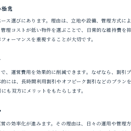
コスト意識が収益最大化につながる理由
の極意
収益性向上のための節約ポイント整理
ペース選びにあります。理由は、立地や設備、管理方式に
節約志向で実現する安定運営の秘訣
、管理コストが低い物件を選ぶことで、日常的な維持費を
今日から実践できる運営費節約の具体策
パフォーマンスを重視することが大切です。
レンタルスペース運営で即実践できる節約法
簡単に始められる運営費削減のアイデア集
ン
レンタルスペースでのコスト最適化テクニック
とで、運営費用を効果的に削減できます。なぜなら、割引
運営負担を減らす節約型施策の具体例
体的には、長時間利用割引やオフピーク割引などのプラン
利用規約や清掃で実現する節約ポイント
者にも双方にメリットをもたらします。
明日から使えるレンタルスペース節約術
営
運営の効率化が進みます。その理由は、日々の運用や管理