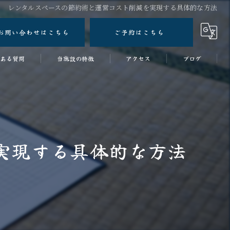
レンタルスペースの節約術と運営コスト削減を実現する具体的な方法
お問い合わせはこちら
ご予約はこちら
ある質問
当施設の特徴
アクセス
ブログ
ワークショップ
コラム
女子会
スタジオ
実現する具体的な方法
ワーケーションスペース
和室