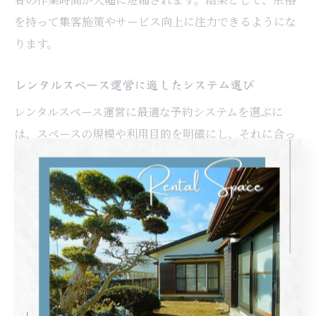
を持って集客施策やサービス向上に注力できるようにな
ります。
レンタルスペース運営に適したシステム選び
レンタルスペース運営に最適な予約システムを選ぶに
は、スペースの規模や利用目的を明確にし、それに合っ
た機能の有無を確認することが重要です。例えば、複数
スペースの同時管理や顧客属性の分析機能を備えたシス
テムは、運営規模が大きい場合に有効です。逆に、個人
運営や小規模スペースでは、シンプルで直感的な操作性
を重視しましょう。目的に応じたシステム選びが、集客
と効率化の両立につながります。
予約管理の自動化で集客チャンスを広げる方法