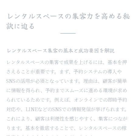
トとは
レンタルスペースの集客力を高める秘
集客の壁を突破するレンタルスペースの実
訣に迫る
践法
レンタルスペースで避けるべきNG行為の実
例紹介
レンタルスペース集客の基本と成功要因を解説
次章で学ぶターゲット層設定の重要性を予
レンタルスペースの集客で成果を上げるには、基本を押
習
さえることが重要です。まず、予約システムの導入や
ターゲット層を意識した運営が差を生む理由
SNSの活用が必須となっています。理由は、顧客が簡単
に情報を得られ、予約までスムーズに進める環境が求め
レンタルスペースのターゲット層選定の考
られているためです。例えば、オンラインでの即時予約
え方
対応や、LINEなどのSNSでの情報発信が挙げられます。
ニーズ分析で見えるレンタルスペース利用
これにより、顧客は利便性を感じやすく、集客につなが
傾向
ります。基本を徹底することで、レンタルスペースの稼
ターゲット層を踏まえた集客戦略の立て方