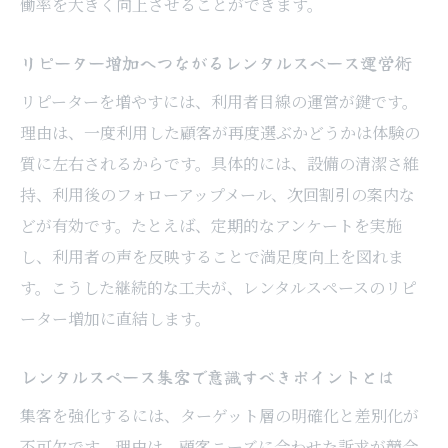
働率を大きく向上させることができます。
レンタルスペースで効果的な差別化を図る
には
リピーター増加へつながるレンタルスペース運営術
ターゲット層ごとのサービス最適化のコツ
リピーターを増やすには、利用者目線の運営が鍵です。
予約システム導入の前に押さえるべき視点
理由は、一度利用した顧客が再度選ぶかどうかは体験の
予約システムの導入で業務効率が格段に向上
質に左右されるからです。具体的には、設備の清潔さ維
レンタルスペース予約システム比較のポイ
持、利用後のフォローアップメール、次回割引の案内な
ント
どが有効です。たとえば、定期的なアンケートを実施
無料で使える予約システムの活用法を紹介
し、利用者の声を反映することで満足度向上を図れま
す。こうした継続的な工夫が、レンタルスペースのリピ
予約システム導入がもたらす業務効率化の
ーター増加に直結します。
効果
レンタルスペース運営に適したシステム選
レンタルスペース集客で意識すべきポイントとは
び
集客を強化するには、ターゲット層の明確化と差別化が
予約管理の自動化で集客チャンスを広げる
不可欠です。理由は、顧客ニーズに合わせた訴求が競合