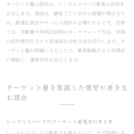
ターゲット層の設定は、レンタルスペース集客の成否を
察
左右します。理由は、顧客ごとに求める価値が異なるた
予約システムと集客動線の最適化の重要性
め、最適な訴求やサービス設計が必要だからです。次章
競合の強みと自社レンタルスペースの比較
では、年齢層や利用目的別のターゲティング方法、実際
軸
の成功事例を交えた具体的な分析手法を紹介します。タ
ターゲット層に響く価値提案の具体例紹介
ーゲット層を明確にすることで、集客戦略がより効果的
最新事例を踏まえた戦略立案のヒント
に機能し、運営効率も向上します。
最新事例から学ぶレンタルスペースの成功術
レンタルスペース成功事例に共通する特徴
ターゲット層を意識した運営が差を生
とは
む理由
集客増に直結した工夫や施策を徹底解説
予約システムやSNS活用の実践例を紹介
リピート率向上を実現した具体的な取り組
レンタルスペースのターゲット層選定の考え方
み
レンタルスペースの集客力を高めるには、まず明確なタ