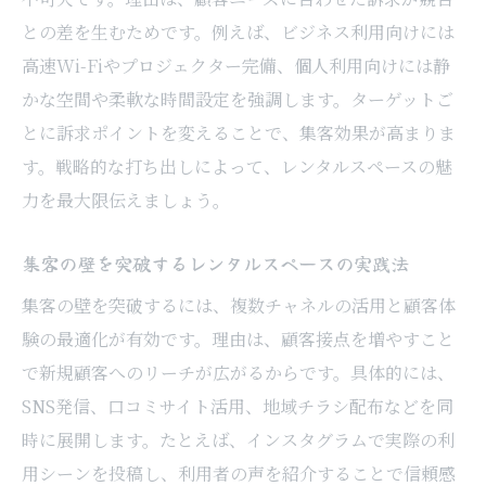
方法
との差を生むためです。例えば、ビジネス利用向けには
SNS活用による魅力発信へのつなげ方
高速Wi-Fiやプロジェクター完備、個人利用向けには静
SNS発信を活用したレンタルスペースの魅せ方
かな空間や柔軟な時間設定を強調します。ターゲットご
レンタルスペースをSNSで効果的に発信す
とに訴求ポイントを変えることで、集客効果が高まりま
るコツ
す。戦略的な打ち出しによって、レンタルスペースの魅
写真や動画で伝えるレンタルスペースの魅
力を最大限伝えましょう。
力
SNS集客で活用したい最新トレンドと事例
集客の壁を突破するレンタルスペースの実践法
インスタベースやスペースマーケットとの
集客の壁を突破するには、複数チャネルの活用と顧客体
連携術
験の最適化が有効です。理由は、顧客接点を増やすこと
予約システムとSNSの連動で集客を最適化
で新規顧客へのリーチが広がるからです。具体的には、
SNS発信、口コミサイト活用、地域チラシ配布などを同
口コミやオフライン施策への展開方法を意
時に展開します。たとえば、インスタグラムで実際の利
識
用シーンを投稿し、利用者の声を紹介することで信頼感
口コミやオフライン施策が集客に与える効果