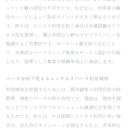
最新トレンドを反映したレンタルスペース
ーゲット層の設定が不可欠です。なぜなら、利用者の属
運営
性やニーズによって訴求ポイントが大きく異なるためで
実践ポイントを最終章の売上増加へつなげ
す。例えば、ビジネス利用を狙う場合は会議設備やアク
る
セス性を重視し、個人利用なら静かさやプライバシーを
売上増加へ導くレンタルスペースの実践ポイン
強調すると効果的です。ターゲット層を絞り込むこと
ト
で、効果的なマーケティング施策やサービス設計が可能
レンタルスペース売上増加のための実践策
となり、結果として集客や稼働率向上に直結します。
を総まとめ
ニーズ分析で見えるレンタルスペース利用傾向
予約システムと集客戦略の連携による成果
向上例
利用傾向を把握するためには、既存顧客の利用目的や時
間帯、頻度のデータ分析が有効です。理由は、傾向を掴
ターゲット層分析から導いたプロモーショ
むことでサービスやプロモーションの最適化が実現でき
ン術
るためです。例えば、平日昼間にビジネス利用が多い場
競合との差別化がもたらす売上への好影響
合は、法人向けキャンペーンを強化するなど、具体的な
口コミやSNS活用で固定客を生み出す方法