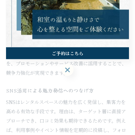
予約管理の自動化により、24時間対応が可能となり、顧
客の利便性が大幅に向上します。これにより、予約の取
りこぼしを防ぎ、新規顧客の獲得チャンスが広がりま
す。例えば、オンラインでの即時予約受付や自動リマイ
ンド機能を活用することで、顧客満足度が向上し、リピ
ご予約はこちら
ート利用にもつながります。自動化により生まれた時間
を、プロモーションやサービス改善に活用することで、
ご予約はこちら
競争力強化が実現できます。
SNS活用による魅力発信へのつなげ方
SNSはレンタルスペースの魅力を広く発信し、集客力を
高める有効な手段です。理由は、ターゲット層に直接ア
プローチでき、口コミ効果も期待できるためです。例え
ば、利用事例やイベント情報を定期的に投稿し、フォロ