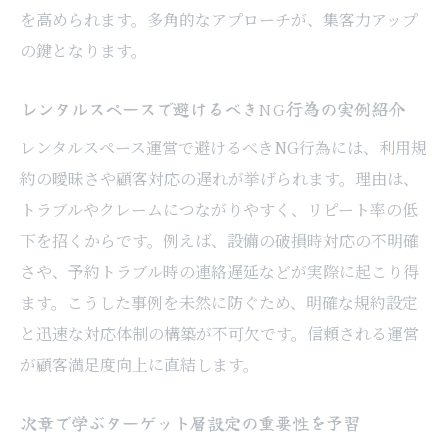
を高められます。多角的なアプローチが、集客力アップ
レンタルスペース口コミ集客の実践テクニッ
の鍵となります。
ク
地域イベントやチラシ配布の活用ポイント
レンタルスペースで避けるべきNG行為の実例紹介
口コミ拡散で信頼を積み重ねる方法を解説
レンタルスペース運営で避けるべきNG行為には、利用規
オフライン施策とSNS発信の相乗効果とは
約の曖昧さや顧客対応の遅れが挙げられます。理由は、
レンタルスペースでリピーターを増やす仕
トラブルやクレームにつながりやすく、リピート率の低
掛け
下を招くからです。例えば、設備の破損時対応の不明確
競合との差別化を意識した施策設計の重要
さや、予約トラブル時の連絡遅延などが実際に起こり得
性
ます。こうした事例を未然に防ぐため、明確な規約設定
競合と差別化するレンタルスペース戦略を考え
と迅速な対応体制の構築が不可欠です。信頼される運営
る
が顧客満足度向上に直結します。
レンタルスペース競合分析で得られる発見
次章で学ぶターゲット層設定の重要性を予習
差別化に役立つ独自サービスの作り方を考