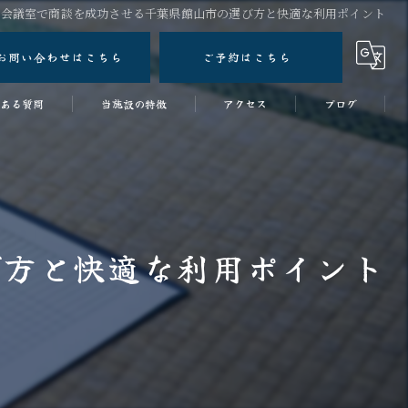
し会議室で商談を成功させる千葉県館山市の選び方と快適な利用ポイント
お問い合わせはこちら
ご予約はこちら
ある質問
当施設の特徴
アクセス
ブログ
ワークショップ
コラム
女子会
スタジオ
び方と快適な利用ポイント
ワーケーションスペース
和室