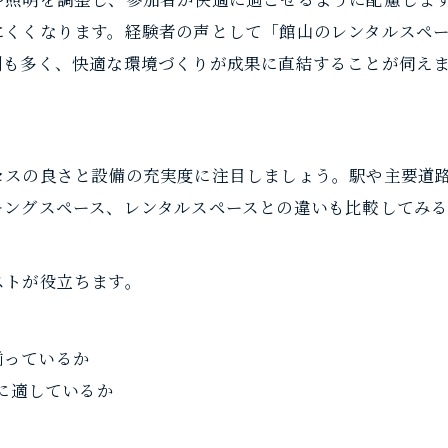
貸し会議室の代替にレンタルスペースは最適か
にくくなります。経験者の声として「館山のレンタルスペ
館山市のレンタルスペースの特徴と選び方
例も多く、快適な環境づくりが成果に直結することが伺え
短時間利用も便利な貸し会議室の選び方
貸し会議室を短時間で効率利用する方法
短時間利用に最適な貸し会議室の条件
セスの良さと設備の充実度に注目しましょう。駅や主要道
貸し会議室の予約が簡単なポイント
キングスペース、レンタルスペースとの違いも比較してみ
短時間でも使いやすい貸し会議室の選択基準
館山で急な商談に便利な貸し会議室
ご予約はこちら
ご予約はこちら
ストが役立ちます。
ワーケーションも視野に入る館山市の快適空間
貸し会議室を活用したワーケーションの魅力
揃っているか
館山市の快適空間でテレワークを実現
に適しているか
貸し会議室とワーケーションの相性を探る
館山市で人気のワーケーション施設活用法