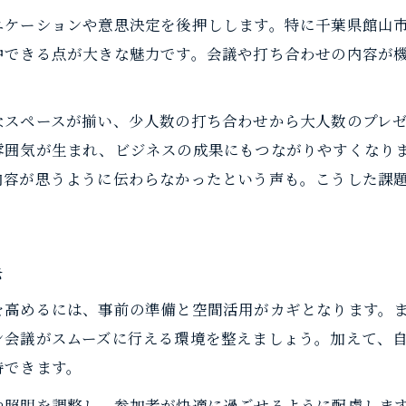
貸し会議室活用でスムーズな進行を実現
ニケーションや意思決定を後押しします。特に千葉県館山
中できる点が大きな魅力です。会議や打ち合わせの内容が
貸し会議室を使った商談事例と成功の秘訣
設備充実！館山で選ぶ貸し会議室の魅力
なスペースが揃い、少人数の打ち合わせから大人数のプレ
貸し会議室の設備が商談を支えるポイント
雰囲気が生まれ、ビジネスの成果にもつながりやすくなり
館山で選びたい貸し会議室の必須設備とは
内容が思うように伝わらなかったという声も。こうした課
貸し会議室のWi-Fiやプロジェクター活用術
館山の貸し会議室で快適な環境を整える
設備充実の貸し会議室が安心の理由
法
館山のレンタルスペースが商談を後押し
高めるには、事前の準備と空間活用がカギとなります。まず
貸し会議室とレンタルスペースの違いを解説
ン会議がスムーズに行える環境を整えましょう。加えて、
館山で人気のレンタルスペース活用事例
持できます。
レンタルスペースで商談を進めるコツ
や照明を調整し、参加者が快適に過ごせるように配慮しま