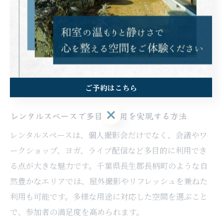
活用し、希望に合ったスペースを選びましょう。
長生郡のレンタルスペース活用の新提
案
ご予約はこちら
ご予約はこちら
レンタルスペースで多目的利用を実現する方法
レンタルスペースは、個人撮影会だけでなく、会議やワ
ークショップ、ヨガ、ライブ配信など多目的に利用でき
る点が大きな魅力です。千葉県長生郡長柄町のような自
然豊かなエリアでは、屋外撮影やリフレッシュを兼ねた
利用も可能です。多様な用途に対応した空間を選ぶこと
で、参加者の満足度を高められます。