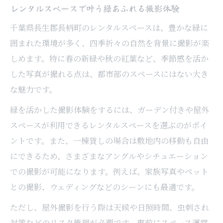
レンタルスペースで多彩な用途を実現する
レンタルスペースで叶う緑あふれる撮影体験
方法
千葉県長生郡長柄町のレンタルスペースは、豊かな緑に
長時間利用に便利なレンタルスペースの選
囲まれた環境が多く、四季折々の自然を背景に撮影が楽
び方
しめます。特に春の新緑や秋の紅葉など、季節感を活か
少人数から大人数まで対応可能な空間活用
した写真が撮れる点は、都市部のスペースにはない大き
な魅力です。
緑を活かした撮影体験をするには、ガーデン付きや屋外
スペースが利用できるレンタルスペースを選ぶのがポイ
ントです。また、一棟貸しの場合は敷地内の移動も自由
にできるため、さまざまなアングルやシチュエーション
での撮影が可能になります。例えば、家族写真やペット
との撮影、ウェディングなどのシーンにも最適です。
ただし、屋外撮影を行う際は天候や日照時間、虫刺され
対策などのリスク管理が必要です。事前にスペース運営