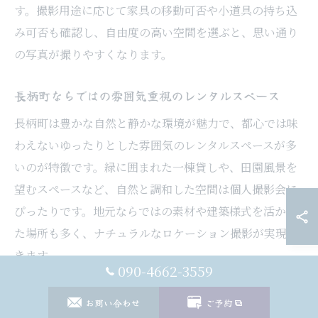
す。撮影用途に応じて家具の移動可否や小道具の持ち込
み可否も確認し、自由度の高い空間を選ぶと、思い通り
の写真が撮りやすくなります。
長柄町ならではの雰囲気重視のレンタルスペース
長柄町は豊かな自然と静かな環境が魅力で、都心では味
わえないゆったりとした雰囲気のレンタルスペースが多
いのが特徴です。緑に囲まれた一棟貸しや、田園風景を
望むスペースなど、自然と調和した空間は個人撮影会に
ぴったりです。地元ならではの素材や建築様式を活かし
た場所も多く、ナチュラルなロケーション撮影が実現で
きます。
090-4662-3559
また、長柄町のレンタルスペースは、撮影以外にも会議
お問い合わせ
ご予約
やヨガ、配信イベントなど多目的利用が可能な施設が増