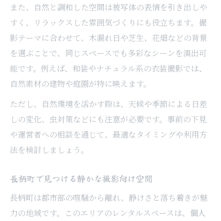
また、自然と調和した空間は被写体の表情を引き出しや
レンタルスペースで多目的利用を実現する
すく、リラックスした雰囲気づくりにも役立ちます。撮
方法
影テーマに合わせて、木漏れ日や芝生、花畑などの背景
作品撮りがはかどる長生郡の活用例紹介
を選ぶことで、同じスペースでも多彩なシーンを演出可
レンタルスペースを活かした新感覚撮影会
能です。例えば、和装やナチュラル系の衣装撮影では、
貸切空間を活用した自由な撮影スタイル
自然素材の建物や庭園が特に映えます。
レンタルスペースで叶う多彩なイベント運
ただし、自然環境を活かす際は、天候や季節による日差
営
しの変化、虫対策などにも注意が必要です。事前の下見
撮影会主催者が重視したいポイントとは
や運営者への相談を通じて、最適なタイミングや利用方
レンタルスペース選びで主催者が見るべき
法を検討しましょう。
点
長柄町で見つける静かな撮影向け空間
参加者満足度を高める空間の条件
撮影機材持ち込みに適したレンタルスペー
長柄町は都市部の喧騒から離れ、静けさと落ち着きが魅
ス
力の地域です。このエリアのレンタルスペースは、個人