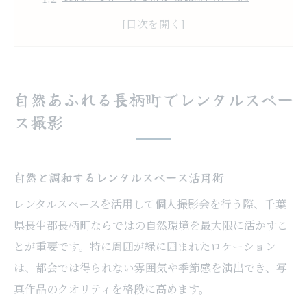
レンタルスペースで叶う緑あふれる撮影体
験
自然光が魅力のレンタルスペースの選び方
撮影会に最適な長柄町の空間特徴とは
自然あふれる長柄町でレンタルスペー
個人撮影会に適した空間を選ぶ秘訣
ス撮影
レンタルスペース選びで失敗しない要点
個人撮影会に理想的な空間の見極め方
自然と調和するレンタルスペース活用術
利用目的に合わせたレンタルスペースの選
レンタルスペースを活用して個人撮影会を行う際、千葉
択
県長生郡長柄町ならではの自然環境を最大限に活かすこ
撮影映えするレンタルスペースの重要ポイ
とが重要です。特に周囲が緑に囲まれたロケーション
ント
は、都会では得られない雰囲気や季節感を演出でき、写
快適な個人撮影会のための空間条件
真作品のクオリティを格段に高めます。
長生郡のレンタルスペース活用の新提案