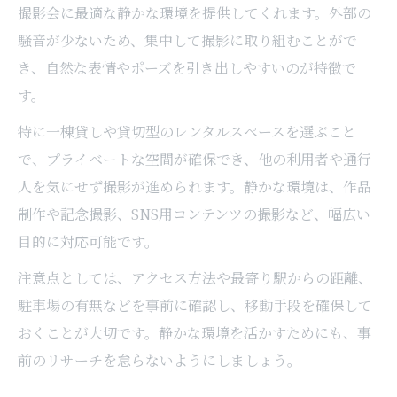
撮影会に最適な静かな環境を提供してくれます。外部の
予約や運営が簡単なスペースの見極め方
騒音が少ないため、集中して撮影に取り組むことがで
主催者目線で考える安全な空間選択
き、自然な表情やポーズを引き出しやすいのが特徴で
撮影映えを叶える長柄町の選び方ガイド
す。
レンタルスペースで写真映えを狙う選び方
特に一棟貸しや貸切型のレンタルスペースを選ぶこと
自然光とインテリアが魅力の空間選定
で、プライベートな空間が確保でき、他の利用者や通行
長柄町ならではの雰囲気重視のレンタルス
人を気にせず撮影が進められます。静かな環境は、作品
ペース
制作や記念撮影、SNS用コンテンツの撮影など、幅広い
理想のカットが撮れる撮影スポットの条件
目的に対応可能です。
撮影映えする背景選びと空間活用法
注意点としては、アクセス方法や最寄り駅からの距離、
多目的に使えるレンタルスペース活用術
駐車場の有無などを事前に確認し、移動手段を確保して
ヨガや会議にも活用できるレンタルスペー
おくことが大切です。静かな環境を活かすためにも、事
ス
前のリサーチを怠らないようにしましょう。
配信やイベントに最適な空間の活かし方