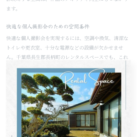
ます。
快適な個人撮影会のための空間条件
快適な個人撮影会を実現するには、空調や換気、清潔な
トイレや更衣室、十分な電源などの設備が欠かせませ
ん。千葉県長生郡長柄町のレンタルスペースでも、これ
らの基本的な条件が整っているかを事前に確認しましょ
う。特に長時間の利用や複数人での撮影の場合、休憩ス
ペースや飲食の可否も大切なポイントです。
また、アクセスの良さや駐車場の有無も、参加者や機材
搬入のしやすさに直結します。利用者からは「設備が充
実していて安心して撮影できた」「駐車場が広く、荷物
の搬入もスムーズだった」といった声もあり、快適な空
間条件は満足度向上につながります。下見や事前相談を