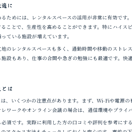
快適に
Wi-Fi完備レンタルスペースで快適テレワーク
テレワークに役立つレンタルスペース活用術
めるためには、レンタルスペースの活用が非常に有効です
ることで、生産性を高めることができます。特にハイスピー
レンタルスペースならオンライン会議も安心
揃っている施設が増えています。
勉強や自習に使える静かなレンタルスペース特集
立地のレンタルスペースも多く、通勤時間や移動のストレ
静かなレンタルスペースで集中力を高める方法
る施設もあり、仕事の合間や急ぎの勉強にも最適です。快
自習室代わりに使えるレンタルスペースの魅力
勉強できるレンタルスペース選びのコツ
館山で見つかる快適な自習向けスペースとは
点とは
レンタルスペース利用で効率的な学習環境を実現
は、いくつかの注意点があります。まず、Wi-Fiや電源
駅近くでWi-Fiも電源も充実したワーク環境
テレワークやオンライン会議の場合は、通信環境やプライ
Wi-Fiと電源完備のレンタルスペースが人気
も必須です。実際に利用した方の口コミや評判を参考にす
駅近レンタルスペースで快適な作業環境を確保
らのアクセス方法もチェックしておくと安心です。事前の