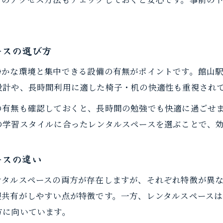
オンライン会議対応レンタルスペースの特徴
勉強と仕事どちらにも最適なワークスペース
レンタルスペース利用時に確認すべき設備一覧
ースの選び方
仕事も勉強も館山駅周辺レンタルスペースが便利
静かな環境と集中できる設備の有無がポイントです。館山
レンタルスペースは仕事と勉強の両立に最適
設計や、長時間利用に適した椅子・机の快適性も重視され
館山駅近で多目的に使えるレンタルスペース紹介
の有無も確認しておくと、長時間の勉強でも快適に過ごせ
レンタルスペース利用者の満足ポイントとは
の学習スタイルに合ったレンタルスペースを選ぶことで、
テレワークや自習に役立つスペース活用術
ご予約はこちら
ご予約はこちら
仕事用・勉強用で選ぶレンタルスペースの違い
ースの違い
設備比較から選ぶ理想のワークスペース提案
ンタルスペースの両方が存在しますが、それぞれ特徴が異
レンタルスペースの設備比較で最適な選択を
報共有がしやすい点が特徴です。一方、レンタルスペースは
コワーキングスペースとレンタルスペースの設備
方に向いています。
快適さ重視のレンタルスペース選び方ポイント