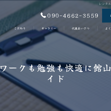
レンタ
090-4662-3559
こだわり
ギャラリー
代表あいさつ
よく
ワークも勉強も快適に館
イド