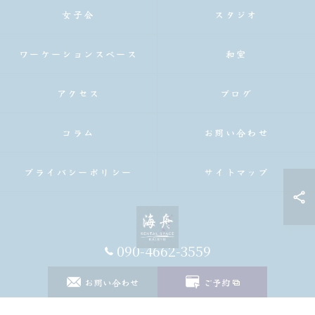
女子会
スタジオ
ワーケーションスペース
和室
アクセス
ブログ
コラム
お問い合わせ
プライバシーポリシー
サイトマップ
090-4662-3559
© 2026 千葉のレンタルスペース海舟｜個室・スタジオ・一棟貸し｜大人数・WiFi
お問い合わせ
ご予約
完備 ALL RIGHTS RESERVED.