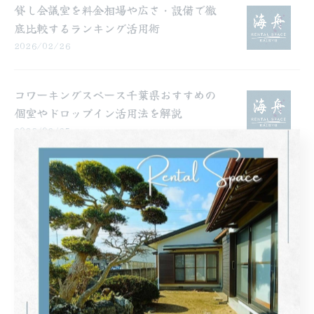
貸し会議室を料金相場や広さ・設備で徹
底比較するランキング活用術
2026/02/26
コワーキングスペース千葉県おすすめの
個室やドロップイン活用法を解説
2026/02/25
1
...
10
11
12
...
36
カテゴリー
Categories
全てのカテゴリー