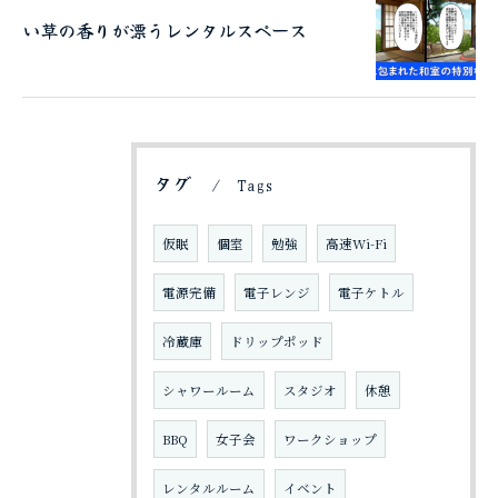
い草の香りが漂うレンタルスペース
タグ
Tags
仮眠
個室
勉強
高速Wi-Fi
電源完備
電子レンジ
電子ケトル
冷蔵庫
ドリップポッド
シャワールーム
スタジオ
休憩
BBQ
女子会
ワークショップ
ご予約はこちら
レンタルルーム
イベント