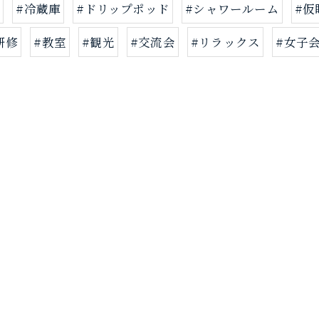
ル
#冷蔵庫
#ドリップポッド
#シャワールーム
#仮
研修
#教室
#観光
#交流会
#リラックス
#女子