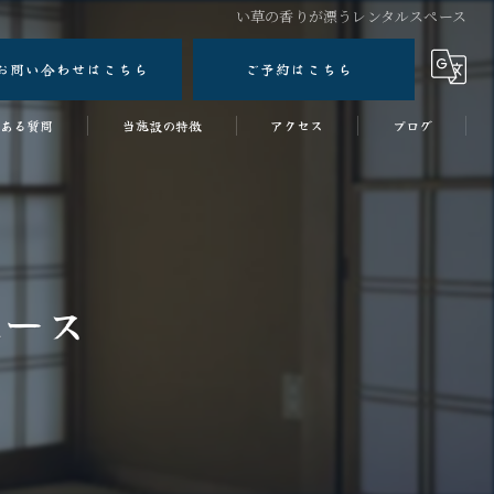
い草の香りが漂うレンタルスペース
お問い合わせはこちら
ご予約はこちら
ある質問
当施設の特徴
アクセス
ブログ
ワークショップ
コラム
女子会
スタジオ
ペース
ワーケーションスペース
和室